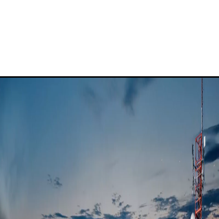
¿Por qué Fibertel?
Blog de Fibertel
Centro de conocimiento
Soporte para empresas de Fibertel
+
Portal de clientes
📞 982 581 941 · +51 989 539 238
✉
info@fibertel.com.pe