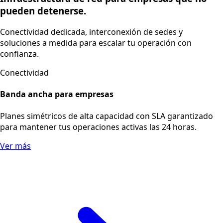
Yura y Cono Norte
60%
Parque Industrial de Río Seco
70%
Implementación
Arequipa – Zamacola
60%
Arequipa – Pedregal
40%
Cusco – San Sebastián
25%
Moquegua – Ilo
40%
Cusco – Espinar
30%
Encuentra soluciones adecuadas
para ti.
Empresas
Hogar
Negocios
Infraestructura de red para empresas que no
pueden detenerse.