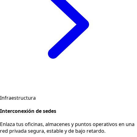
Conectividad dedicada, interconexión de sedes y
soluciones a medida para escalar tu operación con
confianza.
Conectividad
Banda ancha para empresas
Planes simétricos de alta capacidad con SLA garantizado
para mantener tus operaciones activas las 24 horas.
Ver más