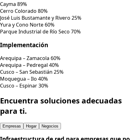
sistemas, cámaras, POS, nube, videollamadas y
operaciones críticas.
Comprueba la disponibilidad
Cobertura Fibertel
Nuestra red está creciendo.
Consulta
la disponibilidad en tu zona.
Fibertel puede prestar servicio a nivel nacional desde sus
sedes en Lima, Arequipa, Cusco, Puno y Moquegua.
Consultar cobertura
→
Ciudad de Arequipa
Cayma
89%
Cerro Colorado
80%
José Luis Bustamante y Rivero
25%