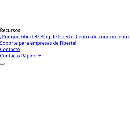
Recursos
¿Por qué Fibertel?
Blog de Fibertel
Centro de conocimiento
Soporte para empresas de Fibertel
Contacto
Contacto Rápido
+
Quiénes somos
Nuestro equipo
+
Internet empresarial
Red
Seguridad
Voz y colaboración
Centros de contacto y CX
Internet de las cosas
Gestión de
flotas
Internet Satelital
+
Empresa
Sector Público
+