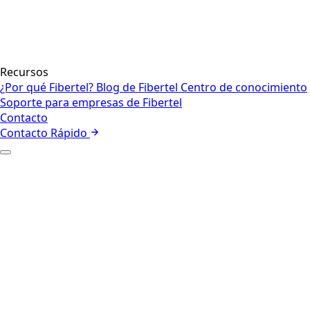
Recursos
¿Por qué Fibertel?
Blog de Fibertel
Centro de conocimiento
Soporte para empresas de Fibertel
Contacto
Contacto Rápido
+
Quiénes somos
Nuestro equipo
+
Internet empresarial
Red
Seguridad
Voz y colaboración
Centros de contacto y CX
Internet de las cosas
Gestión de
flotas
Internet Satelital
+
Empresa
Sector Público
+