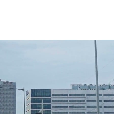
¿Por qué Fibertel?
Blog de Fibertel
Centro de conocimiento
Soporte para empresas de Fibertel
+
Portal de clientes
📞 982 581 941 · +51 989 539 238
✉
info@fibertel.com.pe