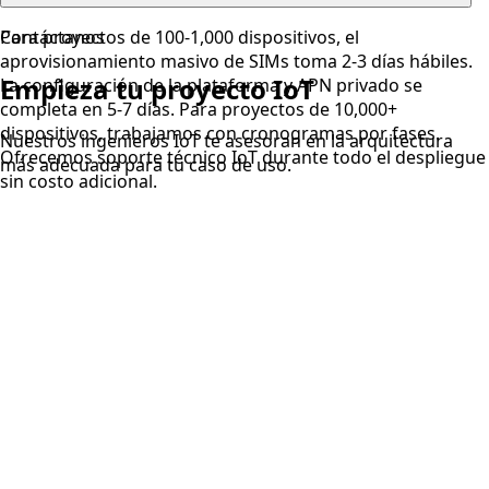
Para proyectos de 100-1,000 dispositivos, el
Contáctanos
aprovisionamiento masivo de SIMs toma 2-3 días hábiles.
Empieza tu proyecto IoT
La configuración de la plataforma y APN privado se
completa en 5-7 días. Para proyectos de 10,000+
dispositivos, trabajamos con cronogramas por fases.
Nuestros ingenieros IoT te asesoran en la arquitectura
Ofrecemos soporte técnico IoT durante todo el despliegue
más adecuada para tu caso de uso.
sin costo adicional.