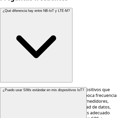
¿Qué diferencia hay entre NB-IoT y LTE-M?
NB-IoT (Narrowband IoT) es ideal para dispositivos que
¿Puedo usar SIMs estándar en mis dispositivos IoT?
envían pequeñas cantidades de datos con poca frecuencia
y necesitan máxima autonomía de batería (medidores,
sensores fijos). LTE-M ofrece mayor velocidad de datos,
menor latencia y soporte de voz, siendo más adecuado