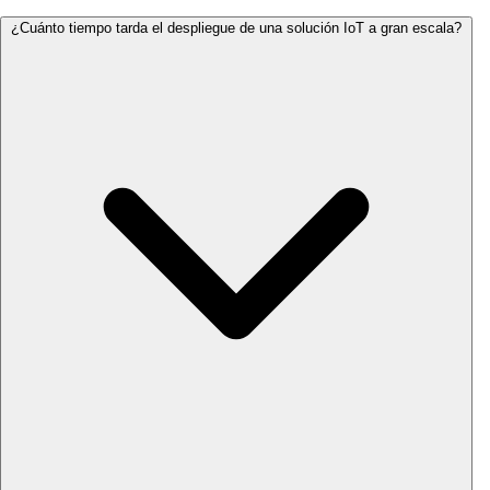
Para empresas de distribución eléctrica reguladas por
¿Cuánto tiempo tarda el despliegue de una solución IoT a gran escala?
OSINERGMIN y utilities de agua bajo SUNASS, ofrecemos
documentación técnica compatible con los estándares
DLMS/COSEM para medición inteligente. También
asistimos en los procesos de homologación de equipos
ante los reguladores sectoriales peruanos.