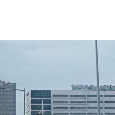
¿Por qué Fibertel?
Blog de Fibertel
Centro de conocimiento
Soporte para empresas de Fibertel
+
Portal de clientes
📞 982 581 941 · +51 989 539 238
✉
info@fibertel.com.pe