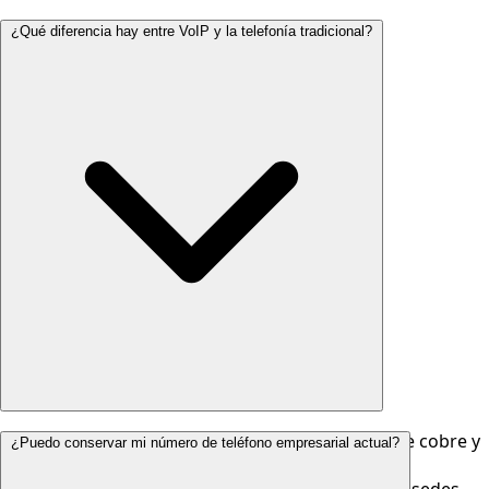
¿Qué diferencia hay entre VoIP y la telefonía tradicional?
La telefonía tradicional (PSTN) usa líneas físicas de cobre y
¿Puedo conservar mi número de teléfono empresarial actual?
tiene costos fijos por línea instalada, con cargos