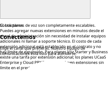
Sí. Los planes de voz son completamente escalables.
Contáctanos
Puedes agregar nuevas extensiones en minutos desde el
Conectemos
panel de administración sin necesidad de instalar equipos
adicionales ni llamar a soporte técnico. El costo de cada
extensión adicional está establecido en el contrato y no
Elige el canal que prefieras. Nuestro equipo de
hay límite de expansión. Para planes Voz Starter y Business
comunicaciones está listo para atenderte.
existe una tarifa por extensión adicional; los planes UCaaS
Enterprise y Cloud PBX Ilimitado incluyen extensiones sin
límite en el precio base.