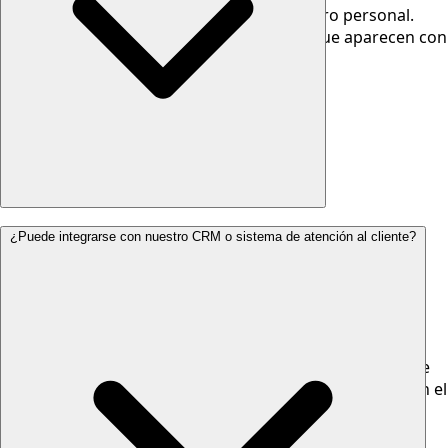
extensión empresarial sin revelar su número personal.
También puede hacer llamadas salientes que aparecen con
el número de la empresa.
En caso de corte del internet o la energía eléctrica, la
¿Puede integrarse con nuestro CRM o sistema de atención al cliente?
centralita cloud continúa recibiendo las llamadas
entrantes en nuestros servidores. Puedes configurar un
desvío automático a un número celular de guardia, a
buzón de voz con notificación por correo, o a otra sede
con el servicio activo. También ofrecemos un enlace de
respaldo 4G/LTE empresarial que mantiene el servicio de
voz activo automáticamente ante cualquier incidencia en el
enlace principal.