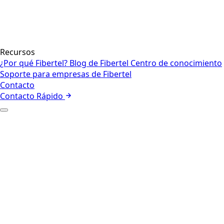
Recursos
¿Por qué Fibertel?
Blog de Fibertel
Centro de conocimiento
Soporte para empresas de Fibertel
Contacto
Contacto Rápido
+
Quiénes somos
Nuestro equipo
+
Internet empresarial
Red
Seguridad
Voz y colaboración
Centros de contacto y CX
Internet de las cosas
Gestión de
flotas
Internet Satelital
+
Empresa
Sector Público
+