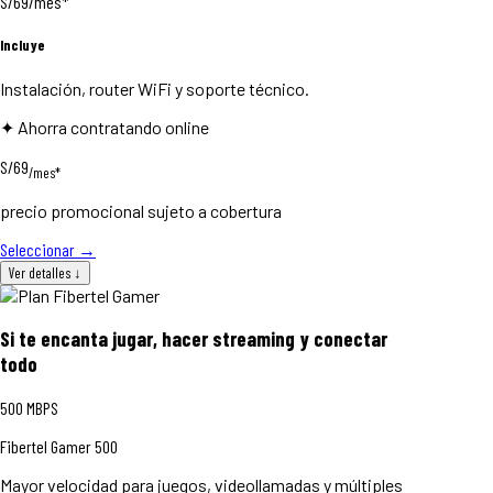
S/
69
/mes*
Incluye
Instalación, router WiFi y soporte técnico.
✦ Ahorra contratando online
S/69
/mes*
precio promocional sujeto a cobertura
Seleccionar
→
Ver detalles
↓
Si te encanta jugar, hacer streaming y conectar
todo
500
MBPS
Fibertel Gamer 500
Mayor velocidad para juegos, videollamadas y múltiples