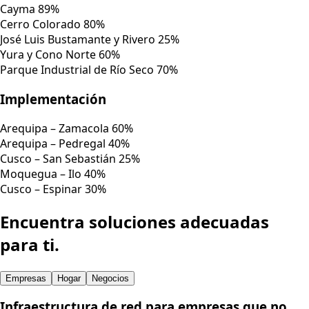
sistemas, cámaras, POS, nube, videollamadas y
operaciones críticas.
Comprueba la disponibilidad
Cobertura Fibertel
Nuestra red está creciendo.
Consulta
la disponibilidad en tu zona.
Fibertel puede prestar servicio a nivel nacional desde sus
sedes en Lima, Arequipa, Cusco, Puno y Moquegua.
Consultar cobertura
→
Ciudad de Arequipa
Cayma
89%
Cerro Colorado
80%
José Luis Bustamante y Rivero
25%