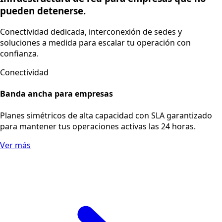
Yura y Cono Norte
60%
Parque Industrial de Río Seco
70%
Implementación
Arequipa – Zamacola
60%
Arequipa – Pedregal
40%
Cusco – San Sebastián
25%
Moquegua – Ilo
40%
Cusco – Espinar
30%
Encuentra soluciones adecuadas
para ti.
Empresas
Hogar
Negocios
Infraestructura de red para empresas que no
pueden detenerse.