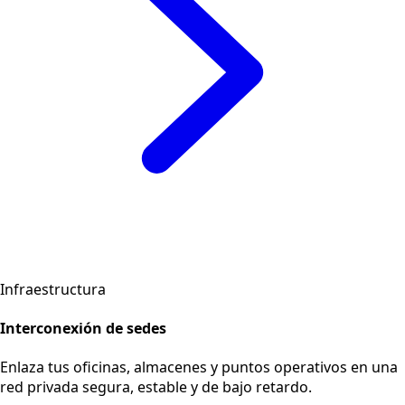
Conectividad dedicada, interconexión de sedes y
soluciones a medida para escalar tu operación con
confianza.
Conectividad
Banda ancha para empresas
Planes simétricos de alta capacidad con SLA garantizado
para mantener tus operaciones activas las 24 horas.
Ver más