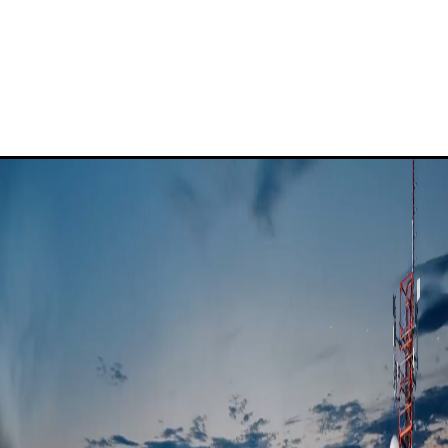
¿Por qué Fibertel?
Blog de Fibertel
Centro de conocimiento
Soporte para empresas de Fibertel
+
Portal de clientes
📞 982 581 941 · +51 989 539 238
✉
info@fibertel.com.pe