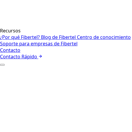
Recursos
¿Por qué Fibertel?
Blog de Fibertel
Centro de conocimiento
Soporte para empresas de Fibertel
Contacto
Contacto Rápido
+
Quiénes somos
Nuestro equipo
+
Internet empresarial
Red
Seguridad
Voz y colaboración
Centros de contacto y CX
Internet de las cosas
Gestión de
flotas
Internet Satelital
+
Empresa
Sector Público
+