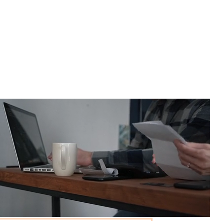
Empresa
Sector Público
+
¿Por qué Fibertel?
Blog de Fibertel
Centro de conocimiento
Soporte para empresas de Fibertel
+
Portal de clientes
📞 982 581 941 · +51 989 539 238
✉
info@fibertel.com.pe