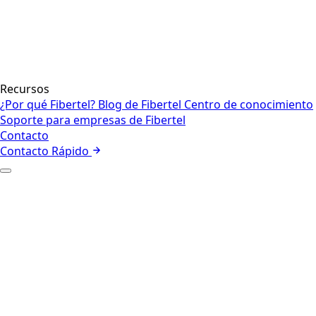
Recursos
¿Por qué Fibertel?
Blog de Fibertel
Centro de conocimiento
Soporte para empresas de Fibertel
Contacto
Contacto Rápido
+
Quiénes somos
Nuestro equipo
+
Soluciones
Internet para negocios
Red
Seguridad
Voz y colaboración
Centros de contacto y CX
Internet de las cosas
Gestión de
flotas
+