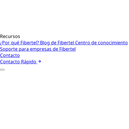
Recursos
¿Por qué Fibertel?
Blog de Fibertel
Centro de conocimiento
Soporte para empresas de Fibertel
Contacto
Contacto Rápido
+
Quiénes somos
Nuestro equipo
+
Soluciones
Internet para negocios
Red
Seguridad
Voz y colaboración
Centros de contacto y CX
Internet de las cosas
Gestión de
flotas
+