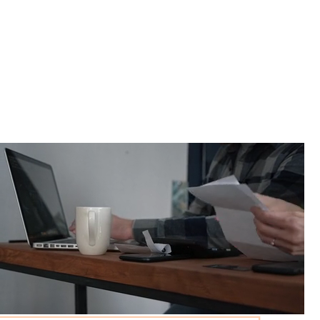
Empresa
Sector Público
+
¿Por qué Fibertel?
Blog de Fibertel
Centro de conocimiento
Soporte para empresas de Fibertel
+
Portal de clientes
📞 982 581 941 · +51 989 539 238
✉
info@fibertel.com.pe