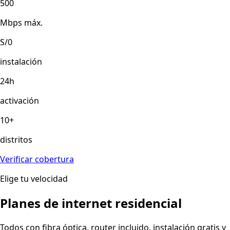
500
Mbps máx.
S/0
instalación
24h
activación
10+
distritos
Verificar cobertura
Elige tu velocidad
Planes de internet residencial
Todos con fibra óptica, router incluido, instalación gratis y