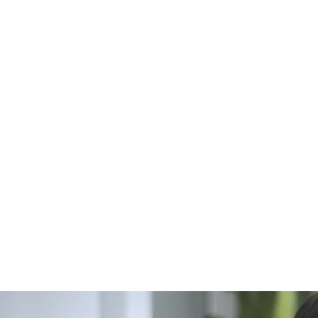
Planes
Teléfonos
Trae tu dispositivo
+
Compra Wi-fi rápida y confiable
Compra TV
Traslada tu
servicio
+
Dispositivos
Planes móviles
Planes de internet residencial
Productos y beneficios del plan
Accesorios
myAcces
+
Accede a todas las ofertas
Mobile + Home
Accesorios
Verifica los descuentos
+
¿Por qué Fibertel?
Blog de Fibertel
Centro de conocimiento
Soporte para empresas de Fibertel
+
Portal de clientes
📞 982 581 941 · +51 989 539 238
✉
info@fibertel.com.pe