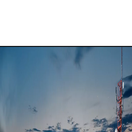
¿Por qué Fibertel?
Blog de Fibertel
Centro de conocimiento
Soporte para empresas de Fibertel
+
Portal de clientes
📞 982 581 941 · +51 989 539 238
✉
info@fibertel.com.pe