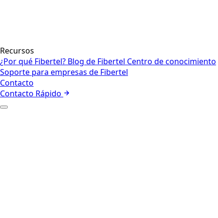
Recursos
¿Por qué Fibertel?
Blog de Fibertel
Centro de conocimiento
Soporte para empresas de Fibertel
Contacto
Contacto Rápido
+
Quiénes somos
Nuestro equipo
+
Internet empresarial
Red
Seguridad
Voz y colaboración
Centros de contacto y CX
Internet de las cosas
Gestión de
flotas
Internet Satelital
+
Empresa
Sector Público
+