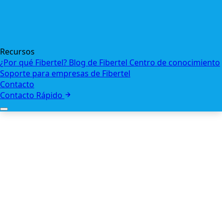
Recursos
¿Por qué Fibertel?
Blog de Fibertel
Centro de conocimiento
Soporte para empresas de Fibertel
Contacto
Contacto Rápido
+
Quiénes somos
Nuestro equipo
+
Internet empresarial
Red
Seguridad
Voz y colaboración
Centros de contacto y CX
Internet de las cosas
Gestión de
flotas
Internet Satelital
+
Empresa
Sector Público
+