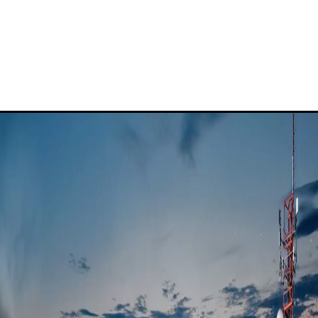
¿Por qué Fibertel?
Blog de Fibertel
Centro de conocimiento
Soporte para empresas de Fibertel
+
Portal de clientes
📞 982 581 941 · +51 989 539 238
✉
info@fibertel.com.pe