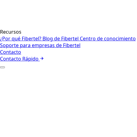
Recursos
¿Por qué Fibertel?
Blog de Fibertel
Centro de conocimiento
Soporte para empresas de Fibertel
Contacto
Contacto Rápido
+
Quiénes somos
Nuestro equipo
+
Internet empresarial
Red
Seguridad
Voz y colaboración
Centros de contacto y CX
Internet de las cosas
Gestión de
flotas
Internet Satelital
+
Empresa
Sector Público
+