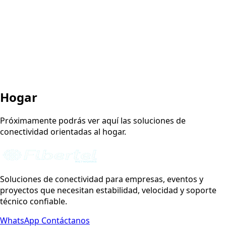
¿Por qué Fibertel?
Blog de Fibertel
Centro de conocimiento
Soporte para empresas de Fibertel
+
Portal de clientes
📞 982 581 941 · +51 989 539 238
✉
info@fibertel.com.pe
Hogar
Próximamente podrás ver aquí las soluciones de
conectividad orientadas al hogar.
Soluciones de conectividad para empresas, eventos y
proyectos que necesitan estabilidad, velocidad y soporte
técnico confiable.
WhatsApp
Contáctanos